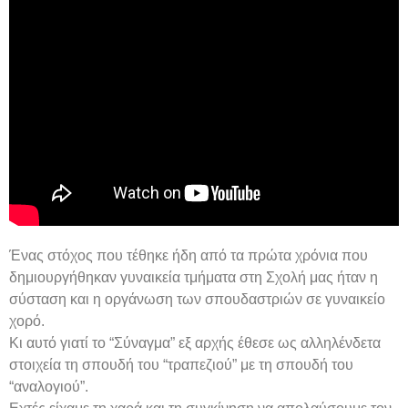
Ένας στόχος που τέθηκε ήδη από τα πρώτα χρόνια που
δημιουργήθηκαν γυναικεία τμήματα στη Σχολή μας ήταν η
σύσταση και η οργάνωση των σπουδαστριών σε γυναικείο
χορό.
Κι αυτό γιατί το “Σύναγμα” εξ αρχής έθεσε ως αλληλένδετα
στοιχεία τη σπουδή του “τραπεζιού” με τη σπουδή του
“αναλογιού”.