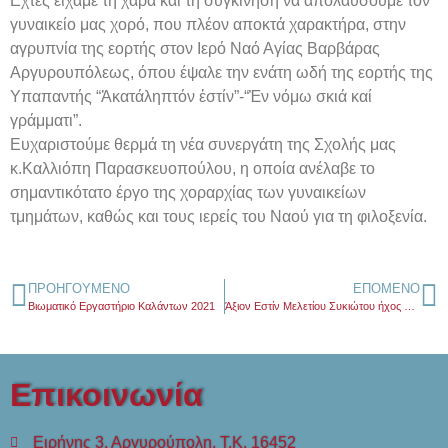
Εχτές είχαμε τη χαρά και τη συγκίνηση να απολαύσουμε τον
γυναικείο μας χορό, που πλέον αποκτά χαρακτήρα, στην
αγρυπνία της εορτής στον Ιερό Ναό Αγίας Βαρβάρας
Αργυρουπόλεως, όπου έψαλε την ενάτη ωδή της εορτής της
Υπαπαντής “Ἀκατάληπτόν ἐστίν”-“Ἐν νόμω σκιά καί
γράμματι”.
Ευχαριστούμε θερμά τη νέα συνεργάτη της Σχολής μας
κ.Καλλιόπη Παρασκευοπούλου, η οποία ανέλαβε το
σημαντικότατο έργο της χοραρχίας των γυναικείων
τμημάτων, καθώς και τους ιερείς του Ναού για τη φιλοξενία.
ΠΡΟΗΓΟΎΜΕΝΟ
ΕΠΌΜΕΝΟ
Βιωματικό Εργαστήριο Καλάντων 2021
Άξιον Εστίν Μελετίου Συκιώτου ήχος πλ.β΄ | Σύναγμα
Επικοινωνία
Ειρήνης 3, Αργυρούπολη, Τ.Κ. 16452