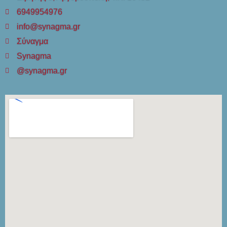
6949954976
info@synagma.gr
Σύναγμα
Synagma
@synagma.gr