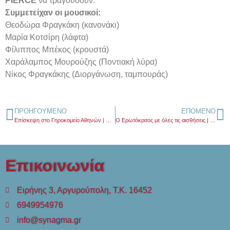
PIERCE
να τραγουδούν.
Συμμετείχαν οι μουσικοί:
Θεοδώρα Φραγκάκη (κανονάκι)
Μαρία Κοτσίρη (λάφτα)
Φίλιππος Μπέκος (κρουστά)
Χαράλαμπος Μουρούζης (Ποντιακή λύρα)
Νίκος Φραγκάκης (Διοργάνωση, ταμπουράς)
ΠΡΟΗΓΟΎΜΕΝΟ
ΕΠΌΜΕΝΟ
Επίσκεψη στο Γηροκομείο Αθηνών | Trad-PIERCE-ional
Ο Ερωτόκριτος με όλες τις αισθήσεις | PIERCE
Επικοινωνία
Ειρήνης 3, Αργυρούπολη, Τ.Κ. 16452
6949954976
info@synagma.gr