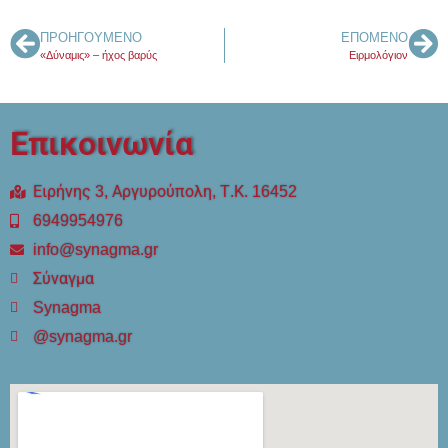
ΠΡΟΗΓΟΎΜΕΝΟ
ΕΠΌΜΕΝΟ
«Δύναμις» – ήχος βαρύς
Ειρμολόγιον
Επικοινωνία
Ειρήνης 3, Αργυρούπολη, Τ.Κ. 16452
6949954976
info@synagma.gr
Σύναγμα
Synagma
@synagma.gr