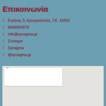
Επικοινωνία
Ειρήνης 3, Αργυρούπολη, Τ.Κ. 16452
6949954976
info@synagma.gr
Σύναγμα
Synagma
@synagma.gr