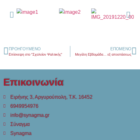
ΠΡΟΗΓΟΎΜΕΝΟ
ΕΠΌΜΕΝΟ
Επίσκεψη στο “Σχολείον Ψαλτικής”
Μεγάλη Εβδομάδα… εξ αποστάσεως
Επικοινωνία
Ειρήνης 3, Αργυρούπολη, Τ.Κ. 16452
6949954976
info@synagma.gr
Σύναγμα
Synagma